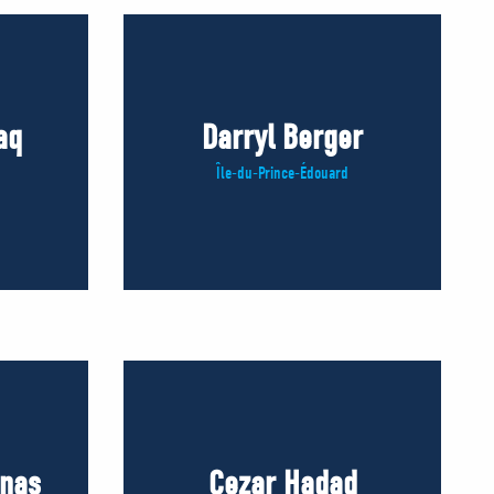
aq
Darryl Berger
Île-du-Prince-Édouard
inas
Cezar Hadad