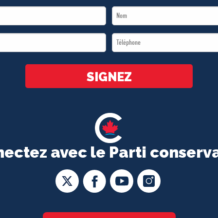
Last
Name
Téléphone
*
*
SIGNEZ
ectez avec le Parti conserv