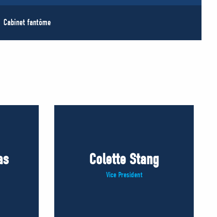
Cabinet fantôme
as
Colette Stang
Vice President