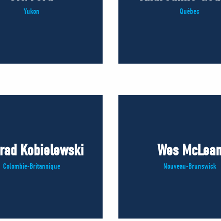
Yukon
Québec
rad Kobielewski
Wes McLea
Colombie-Britannique
Nouveau-Brunswick