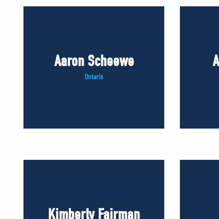
Aaron Scheewe
A
Ontario
Kimberly Fairman