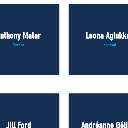
nthony Matar
Leona Aglukk
Québec
Nunavut
Jill Ford
Andréanne Gél