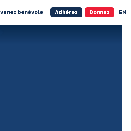
venez bénévole
Adhérez
Donnez
EN
NÉVOLE
ADHÉREZ