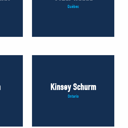
Québec
n
Kinsey Schurm
Ontario