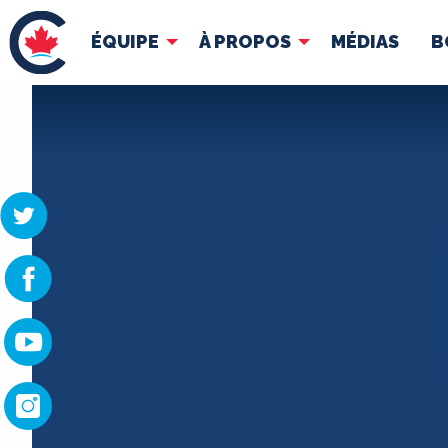
ÉQUIPE
À PROPOS
MÉDIAS
B
ÉQUIPE
À 
Pierre Poilievre
Docume
Vos députés conservateurs
Cabinet fantôme
Exécutif national
ACÉ