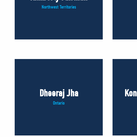
Northwest Territories
Dheeraj Jha
Kon
Ontario