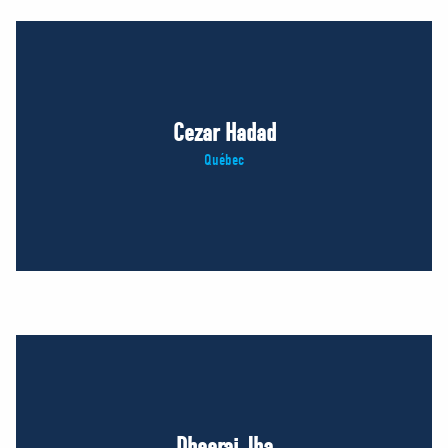
Cezar Hadad
Québec
Dheeraj Jha