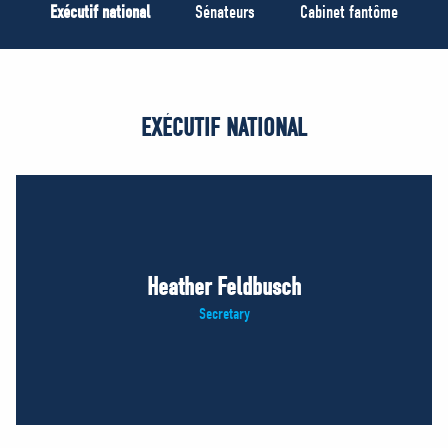
MÉDIAS
Exécutif national
Sénateurs
Cabinet fantôme
BÉNÉVOLE
ADHÉREZ
BOUTIQUE
EXÉCUTIF NATIONAL
Heather Feldbusch
Secretary