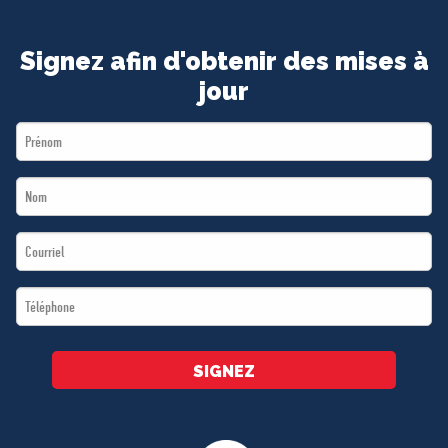
Signez afin d'obtenir des mises à
jour
First
Name
Last
*
Name
Email
*
*
Téléphone
*
SIGNEZ