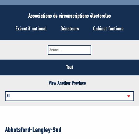
MÉDIAS
BÉNÉVOLE
Associations de circonscriptions électorales
ADHÉREZ
Exécutif national
Sénateurs
Cabinet fantôme
BOUTIQUE
Tout
View Another Province
Abbotsford-Langley-Sud