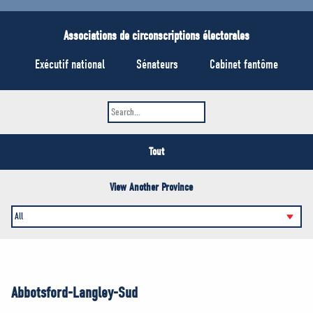
MÉDIAS
BÉNÉVOLE
Associations de circonscriptions électorales
ADHÉREZ
Exécutif national
Sénateurs
Cabinet fantôme
BOUTIQUE
Tout
View Another Province
Abbotsford-Langley-Sud