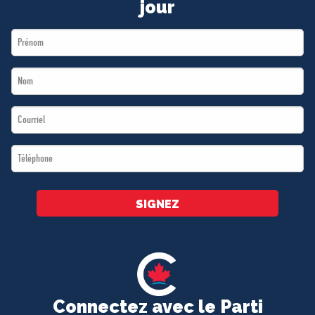
jour
First
Name
Last
*
Name
Email
*
*
Téléphone
*
SIGNEZ
Connectez avec le Parti