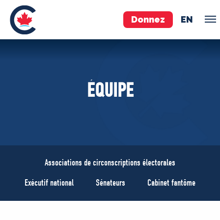
Donnez
EN
ÉQUIPE
ÉQUIPE
Pierre Poilievre
Vos députés conservateurs
Cabinet fantôme
Exécutif national
ACÉ
Associations de circonscriptions électorales
À PROPOS
Exécutif national
Sénateurs
Cabinet fantôme
Documents constitutifs