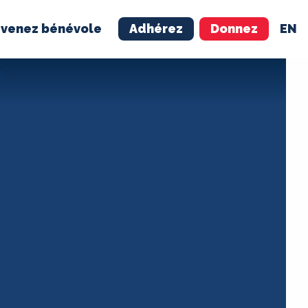
venez bénévole
Adhérez
Donnez
EN
NÉVOLE
ADHÉREZ