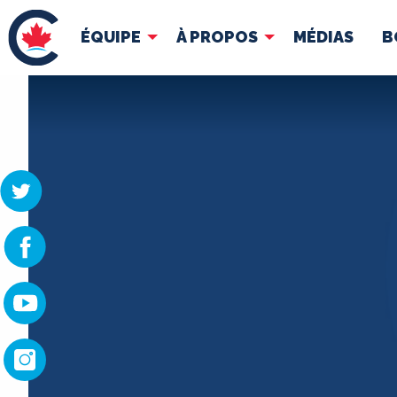
ÉQUIPE
À PROPOS
MÉDIAS
B
ÉQUIPE
À 
Pierre Poilievre
Docume
Vos députés conservateurs
Cabinet fantôme
Exécutif national
ACÉ