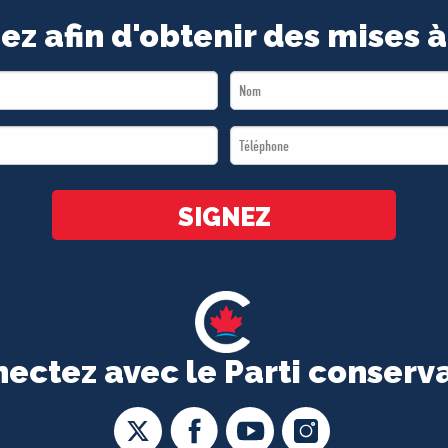
ez afin d'obtenir des mises à
Last
Name
Téléphone
*
*
SIGNEZ
ectez avec le Parti conserv