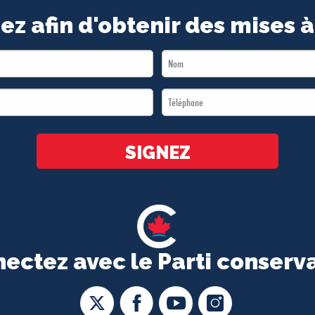
ez afin d'obtenir des mises à
Last
Name
Téléphone
*
*
SIGNEZ
ectez avec le Parti conserv