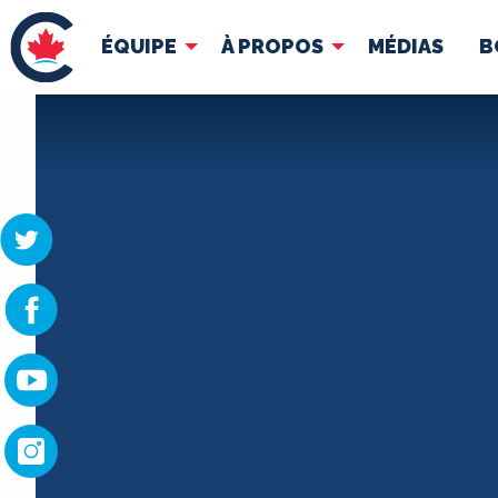
ÉQUIPE
À PROPOS
MÉDIAS
B
ÉQUIPE
À 
Pierre Poilievre
Docume
Vos députés conservateurs
Cabinet fantôme
Exécutif national
ACÉ