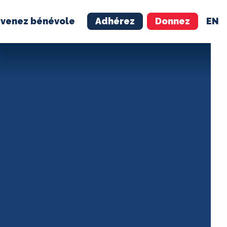
venez bénévole
Adhérez
Donnez
EN
NÉVOLE
ADHÉREZ