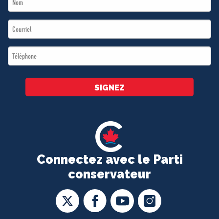
Name
Email
*
*
Téléphone
*
SIGNEZ
Connectez avec le Parti
conservateur