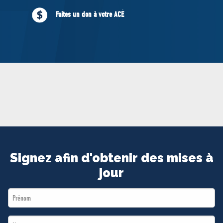
MÉDIAS
Faites un don à votre ACÉ
BÉNÉVOLE
ADHÉREZ
BOUTIQUE
Signez afin d'obtenir des mises à
jour
First
Name
Last
*