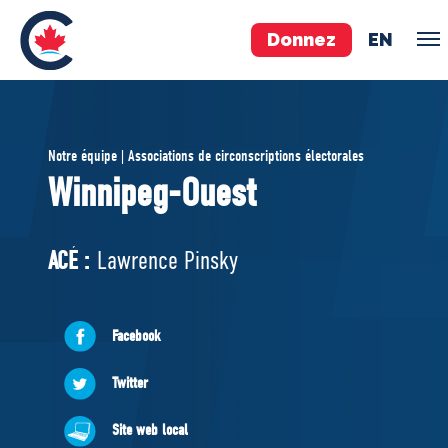
Donnez
EN
ÉQUIPE
Notre équipe | Associations de circonscriptions électorales
Pierre Poilievre
Winnipeg-Ouest
Vos députés conservateurs
Cabinet fantôme
ACÉ :
Lawrence Pinsky
Exécutif national
ACÉ
Facebook
À PROPOS
Twitter
Documents constitutifs
Site web local