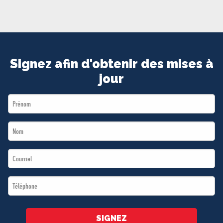
MÉDIAS
BÉNÉVOLE
ADHÉREZ
BOUTIQUE
Signez afin d'obtenir des mises à
jour
First
Name
Last
*
Name
Email
*
*
Téléphone
*
SIGNEZ