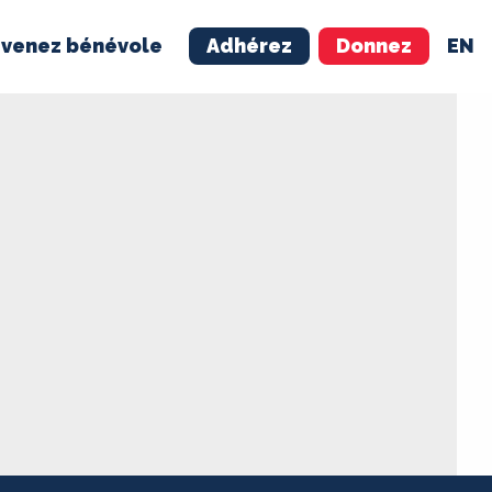
venez bénévole
Adhérez
Donnez
EN
NÉVOLE
ADHÉREZ