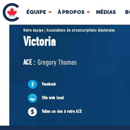
ÉQUIPE
À PROPOS
MÉDIAS
B
ÉQUIPE
À 
Notre équipe | Associations de circonscriptions électorales
Victoria
Pierre Poilievre
Docume
Vos députés conservateurs
ACÉ :
Gregory Thomas
Cabinet fantôme
Exécutif national
ACÉ
Facebook
Site web local
Faites un don à votre ACÉ