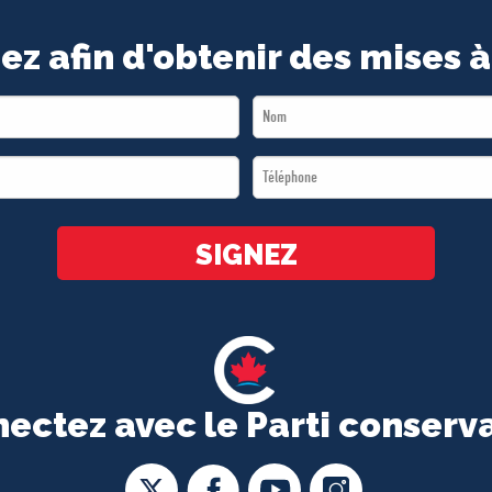
ez afin d'obtenir des mises à
Last
Name
Téléphone
*
*
SIGNEZ
ectez avec le Parti conserv