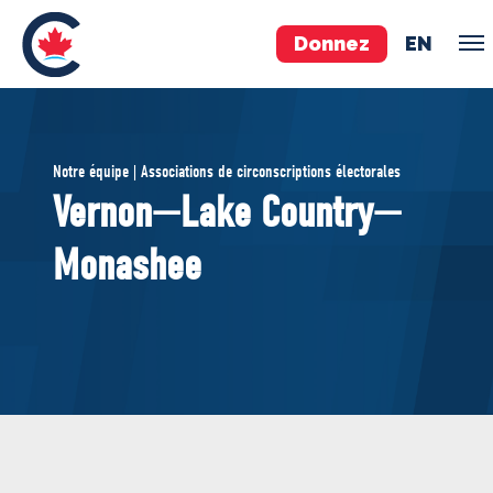
Donnez
EN
ÉQUIPE
Notre équipe | Associations de circonscriptions électorales
Pierre Poilievre
Vernon—Lake Country—
Vos députés conservateurs
Monashee
Cabinet fantôme
Exécutif national
ACÉ
À PROPOS
Documents constitutifs