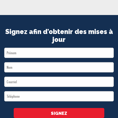
MÉDIAS
BÉNÉVOLE
ADHÉREZ
BOUTIQUE
Signez afin d'obtenir des mises à
jour
First
Name
Last
*
Name
Email
*
*
Téléphone
*
SIGNEZ