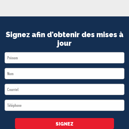
MÉDIAS
BÉNÉVOLE
ADHÉREZ
BOUTIQUE
Signez afin d'obtenir des mises à
jour
First
Name
Last
*
Name
Email
*
*
Téléphone
*
SIGNEZ