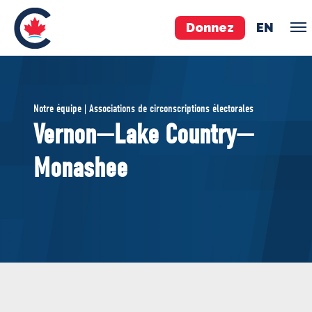
Donnez
EN
ÉQUIPE
Notre équipe | Associations de circonscriptions électorales
Pierre Poilievre
Vernon—Lake Country—
Vos députés conservateurs
Monashee
Cabinet fantôme
Exécutif national
ACÉ
À PROPOS
Documents constitutifs