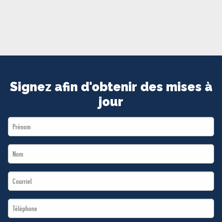
MÉDIAS
BÉNÉVOLE
ADHÉREZ
BOUTIQUE
Signez afin d'obtenir des mises à
jour
First
Name
Last
*
Name
Email
*
*
Téléphone
*