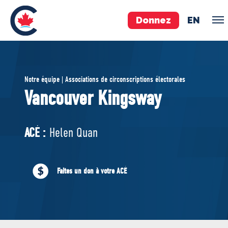
Donnez
EN
ÉQUIPE
Notre équipe | Associations de circonscriptions électorales
Pierre Poilievre
Vancouver Kingsway
Vos députés conservateurs
Cabinet fantôme
ACÉ :
Helen Quan
Exécutif national
ACÉ
Faites un don à votre ACÉ
À PROPOS
Documents constitutifs