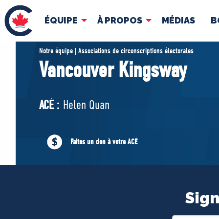
ÉQUIPE
À PROPOS
MÉDIAS
B
ÉQUIPE
À 
Notre équipe | Associations de circonscriptions électorales
Vancouver Kingsway
Pierre Poilievre
Docume
Vos députés conservateurs
ACÉ :
Helen Quan
Cabinet fantôme
Exécutif national
ACÉ
Faites un don à votre ACÉ
Sign