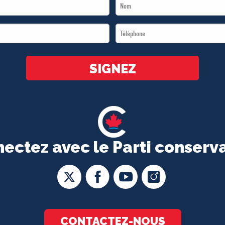
Last
Name
Téléphone
*
*
SIGNEZ
ectez avec le Parti conserv
CONTACTEZ-NOUS