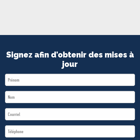
MÉDIAS
BÉNÉVOLE
ADHÉREZ
BOUTIQUE
Signez afin d'obtenir des mises à
jour
First
Name
Last
*
Name
Email
*
*
Téléphone
*