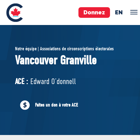
Donnez
EN
ÉQUIPE
Notre équipe | Associations de circonscriptions électorales
Pierre Poilievre
Vancouver Granville
Vos députés conservateurs
Cabinet fantôme
ACÉ :
Edward O’donnell
Exécutif national
ACÉ
Faites un don à votre ACÉ
À PROPOS
Documents constitutifs