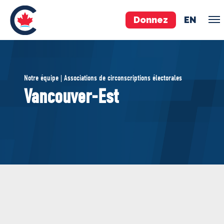
Donnez
EN
ÉQUIPE
Notre équipe | Associations de circonscriptions électorales
Pierre Poilievre
Vancouver-Est
Vos députés conservateurs
Cabinet fantôme
Exécutif national
ACÉ
À PROPOS
Documents constitutifs