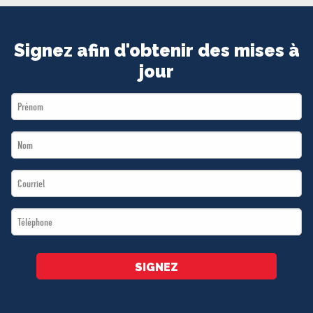
MÉDIAS
BÉNÉVOLE
Signez afin d'obtenir des mises à
ADHÉREZ
jour
BOUTIQUE
First
Name
Last
*
Name
Email
*
*
Téléphone
*
SIGNEZ