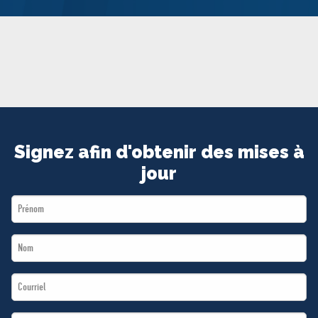
MÉDIAS
BÉNÉVOLE
ADHÉREZ
BOUTIQUE
Signez afin d'obtenir des mises à
jour
First
Name
Last
*
Name
Email
*
*