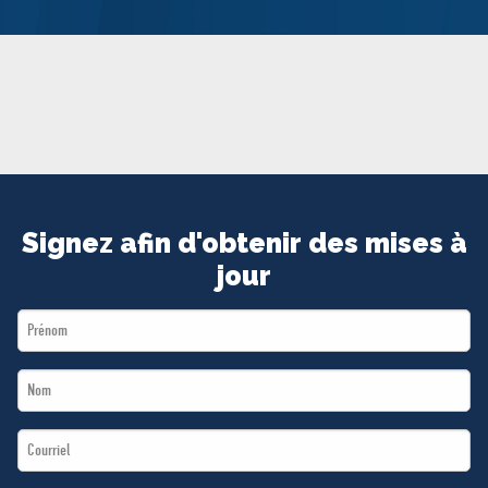
MÉDIAS
BÉNÉVOLE
ADHÉREZ
BOUTIQUE
Signez afin d'obtenir des mises à
jour
First
Name
Last
*
Name
Email
*
*