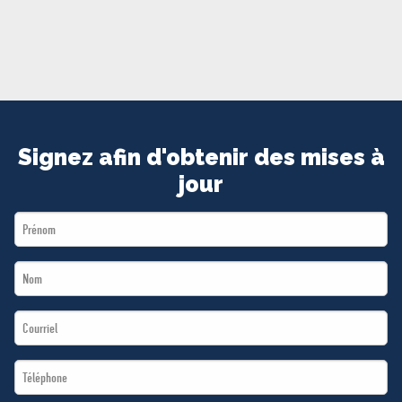
MÉDIAS
BÉNÉVOLE
ADHÉREZ
BOUTIQUE
Signez afin d'obtenir des mises à
jour
First
Name
Last
*
Name
Email
*
*
Téléphone
*