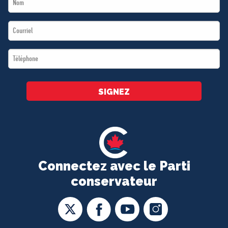
*
Name
Email
*
*
Téléphone
*
SIGNEZ
Connectez avec le Parti
conservateur