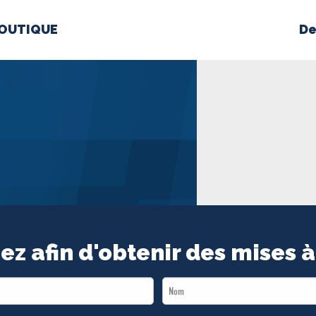
OUTIQUE
De
PROPOS
MÉDIAS
BÉ
nts constitutifs
BOUTIQUE
ez afin d'obtenir des mises à
Last
Name