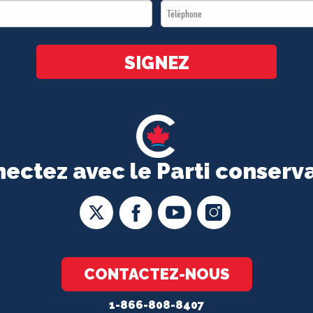
Téléphone
*
*
SIGNEZ
ectez avec le Parti conserv
CONTACTEZ-NOUS
1-866-808-8407