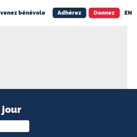
venez bénévole
Adhérez
Donnez
EN
NÉVOLE
ADHÉREZ
 jour