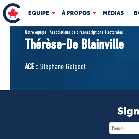
ÉQUIPE
À PROPOS
MÉDIAS
B
ÉQUIPE
À 
Notre équipe | Associations de circonscriptions électorales
Thérèse-De Blainville
Pierre Poilievre
Docume
Vos députés conservateurs
ACÉ :
Stéphane Gelgoot
Cabinet fantôme
Exécutif national
ACÉ
Sign
First
Name