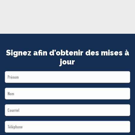
MÉDIAS
BÉNÉVOLE
ADHÉREZ
BOUTIQUE
Signez afin d'obtenir des mises à
jour
First
Name
Last
*
Name
Email
*
*
Téléphone
*