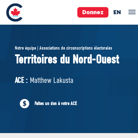
Donnez
EN
ÉQUIPE
Notre équipe | Associations de circonscriptions électorales
Pierre Poilievre
Territoires du Nord-Ouest
Vos députés conservateurs
Cabinet fantôme
ACÉ :
Matthew Lakusta
Exécutif national
ACÉ
Faites un don à votre ACÉ
À PROPOS
Documents constitutifs