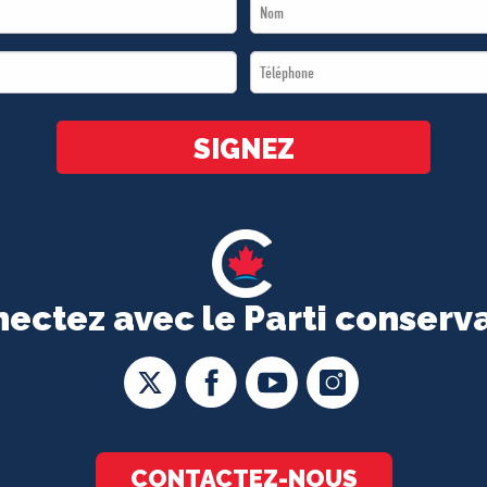
Last
Name
Téléphone
*
*
SIGNEZ
ectez avec le Parti conserv
CONTACTEZ-NOUS