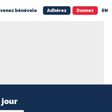
venez bénévole
Adhérez
Donnez
EN
NÉVOLE
ADHÉREZ
 jour