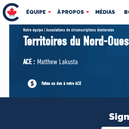
ÉQUIPE
À PROPOS
MÉDIAS
B
ÉQUIPE
À 
Notre équipe | Associations de circonscriptions électorales
Territoires du Nord-Oues
Pierre Poilievre
Docume
Vos députés conservateurs
ACÉ :
Matthew Lakusta
Cabinet fantôme
Exécutif national
ACÉ
Faites un don à votre ACÉ
Sign