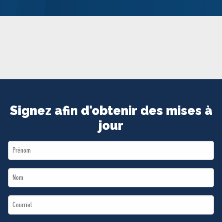
MÉDIAS
BÉNÉVOLE
ADHÉREZ
BOUTIQUE
Signez afin d'obtenir des mises à
jour
First
Name
Last
*
Name
Email
*
*