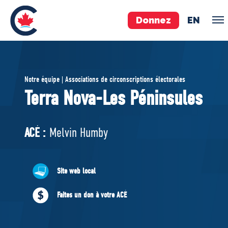
Donnez
EN
ÉQUIPE
Notre équipe | Associations de circonscriptions électorales
Pierre Poilievre
Terra Nova-Les Péninsules
Vos députés conservateurs
Cabinet fantôme
ACÉ :
Melvin Humby
Exécutif national
ACÉ
Site web local
À PROPOS
Faites un don à votre ACÉ
Documents constitutifs