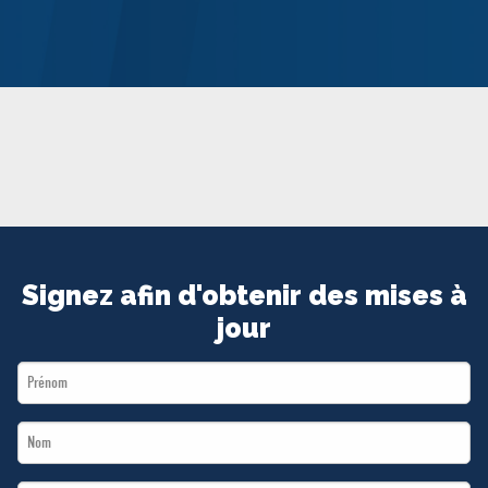
MÉDIAS
BÉNÉVOLE
ADHÉREZ
BOUTIQUE
Signez afin d'obtenir des mises à
jour
First
Name
Last
*
Name