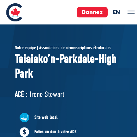
Donnez
EN
ÉQUIPE
Notre équipe | Associations de circonscriptions électorales
Pierre Poilievre
Taiaiako’n-Parkdale-High
Vos députés conservateurs
Park
Cabinet fantôme
Exécutif national
ACÉ
ACÉ :
Irene Stewart
À PROPOS
Site web local
Documents constitutifs
Faites un don à votre ACÉ