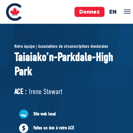
Donnez
EN
ÉQUIPE
Notre équipe | Associations de circonscriptions électorales
Pierre Poilievre
Taiaiako’n-Parkdale-High
Vos députés conservateurs
Park
Cabinet fantôme
Exécutif national
ACÉ
ACÉ :
Irene Stewart
À PROPOS
Site web local
Documents constitutifs
Faites un don à votre ACÉ