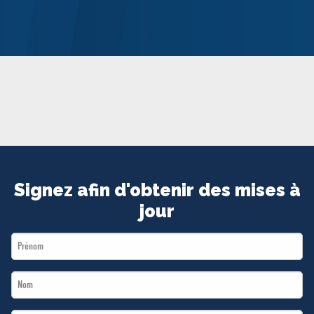
MÉDIAS
BÉNÉVOLE
ADHÉREZ
BOUTIQUE
Signez afin d'obtenir des mises à
jour
First
Name
Last
*
Name