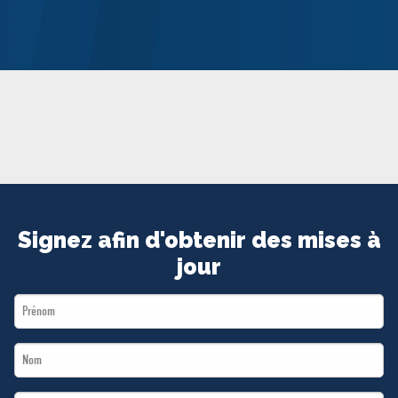
MÉDIAS
BÉNÉVOLE
ADHÉREZ
BOUTIQUE
Signez afin d'obtenir des mises à
jour
First
Name
Last
*
Name