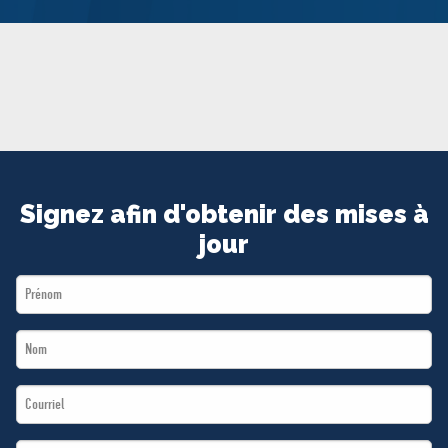
MÉDIAS
BÉNÉVOLE
ADHÉREZ
BOUTIQUE
Signez afin d'obtenir des mises à
jour
First
Name
Last
*
Name
Email
*
*