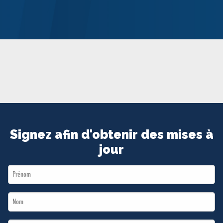
MÉDIAS
BÉNÉVOLE
ADHÉREZ
BOUTIQUE
Signez afin d'obtenir des mises à
jour
First
Name
Last
*
Name