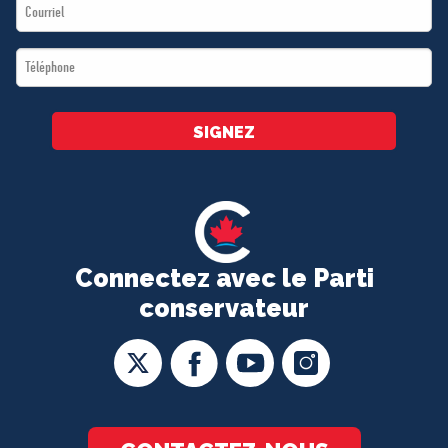
Email
*
*
Téléphone
*
SIGNEZ
Connectez avec le Parti
conservateur