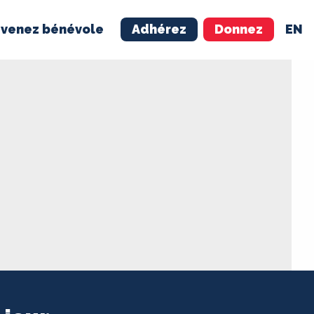
venez bénévole
Adhérez
Donnez
EN
NÉVOLE
ADHÉREZ