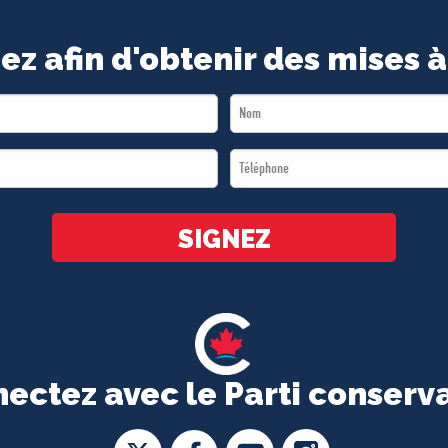
ez afin d'obtenir des mises à
Last
Name
Téléphone
*
*
SIGNEZ
ectez avec le Parti conserv