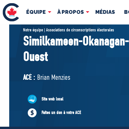
ÉQUIPE
À PROPOS
MÉDIAS
B
ÉQUIPE
À 
Notre équipe | Associations de circonscriptions électorales
Similkameen-Okanagan-
Pierre Poilievre
Docume
Ouest
Vos députés conservateurs
Cabinet fantôme
Exécutif national
ACÉ :
Brian Menzies
ACÉ
Site web local
Faites un don à votre ACÉ