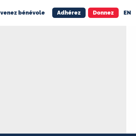
venez bénévole
Adhérez
Donnez
EN
NÉVOLE
ADHÉREZ