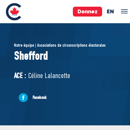
Donnez
EN
ÉQUIPE
Notre équipe | Associations de circonscriptions électorales
Pierre Poilievre
Shefford
Vos députés conservateurs
Cabinet fantôme
ACÉ :
Céline Lalancette
Exécutif national
ACÉ
Facebook
À PROPOS
Documents constitutifs