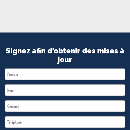
MÉDIAS
BÉNÉVOLE
ADHÉREZ
BOUTIQUE
Signez afin d'obtenir des mises à
jour
First
Name
Last
*
Name
Email
*
*
Téléphone
*