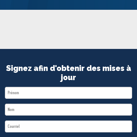
MÉDIAS
BÉNÉVOLE
ADHÉREZ
BOUTIQUE
Signez afin d'obtenir des mises à
jour
First
Name
Last
*
Name
Email
*
*