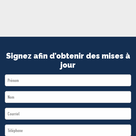
MÉDIAS
BÉNÉVOLE
ADHÉREZ
BOUTIQUE
Signez afin d'obtenir des mises à
jour
First
Name
Last
*
Name
Email
*
*
Téléphone