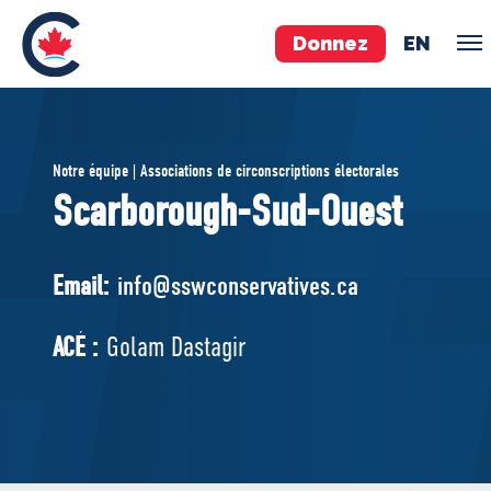
Donnez
EN
ÉQUIPE
Notre équipe | Associations de circonscriptions électorales
Pierre Poilievre
Scarborough-Sud-Ouest
Vos députés conservateurs
Cabinet fantôme
Email:
info@sswconservatives.ca
Exécutif national
ACÉ
ACÉ :
Golam Dastagir
À PROPOS
Documents constitutifs