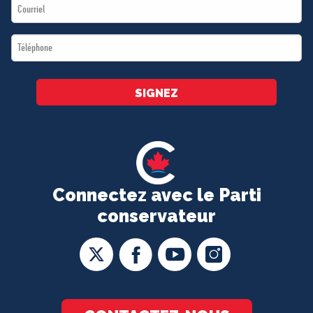
Email
*
*
Téléphone
*
SIGNEZ
Connectez avec le Parti
conservateur