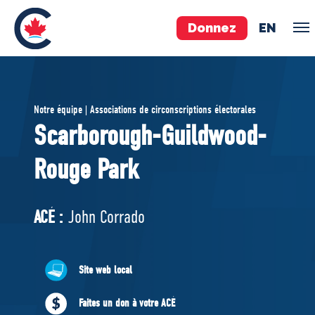
Donnez
EN
ÉQUIPE
Notre équipe | Associations de circonscriptions électorales
Pierre Poilievre
Scarborough-Guildwood-
Vos députés conservateurs
Rouge Park
Cabinet fantôme
Exécutif national
ACÉ
ACÉ :
John Corrado
À PROPOS
Site web local
Documents constitutifs
Faites un don à votre ACÉ