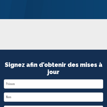
MÉDIAS
BÉNÉVOLE
ADHÉREZ
BOUTIQUE
Signez afin d'obtenir des mises à
jour
First
Name
Last
*
Name