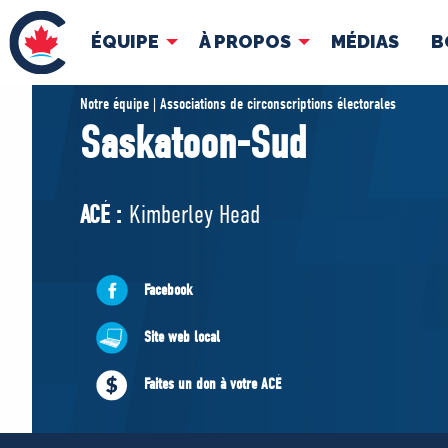
ÉQUIPE
À PROPOS
MÉDIAS
B
ÉQUIPE
À 
Notre équipe | Associations de circonscriptions électorales
Saskatoon-Sud
Pierre Poilievre
Docume
Vos députés conservateurs
ACÉ :
Kimberley Head
Cabinet fantôme
Exécutif national
ACÉ
Facebook
Site web local
Faites un don à votre ACÉ