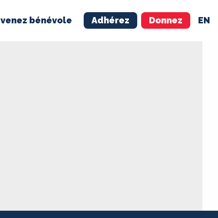
venez bénévole
Adhérez
Donnez
EN
NÉVOLE
ADHÉREZ