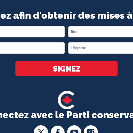
ez afin d'obtenir des mises à
Last
Name
Téléphone
*
*
SIGNEZ
ectez avec le Parti conserv