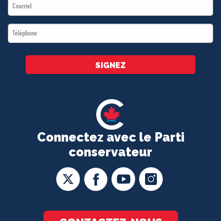
Email
*
*
Téléphone
*
SIGNEZ
Connectez avec le Parti
conservateur