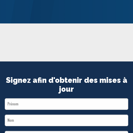
MÉDIAS
BÉNÉVOLE
ADHÉREZ
BOUTIQUE
Signez afin d'obtenir des mises à
jour
First
Name
Last
*
Name