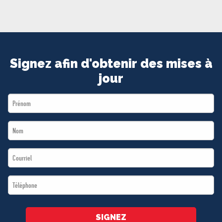
MÉDIAS
BÉNÉVOLE
ADHÉREZ
BOUTIQUE
Signez afin d'obtenir des mises à
jour
First
Name
Last
*
Name
Email
*
*
Téléphone
*
SIGNEZ