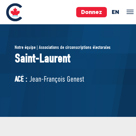
Donnez
EN
ÉQUIPE
Notre équipe | Associations de circonscriptions électorales
Pierre Poilievre
Saint-Laurent
Vos députés conservateurs
Cabinet fantôme
ACÉ :
Jean-François Genest
Exécutif national
ACÉ
À PROPOS
Documents constitutifs