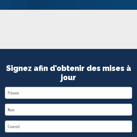
MÉDIAS
BÉNÉVOLE
ADHÉREZ
BOUTIQUE
Signez afin d'obtenir des mises à
jour
First
Name
Last
*
Name
Email
*
*