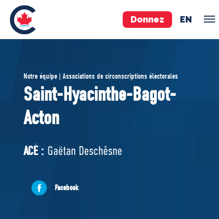
Donnez
EN
ÉQUIPE
Notre équipe | Associations de circonscriptions électorales
Pierre Poilievre
Saint-Hyacinthe-Bagot-
Vos députés conservateurs
Acton
Cabinet fantôme
Exécutif national
ACÉ
ACÉ :
Gaëtan Deschêsne
À PROPOS
Facebook
Documents constitutifs