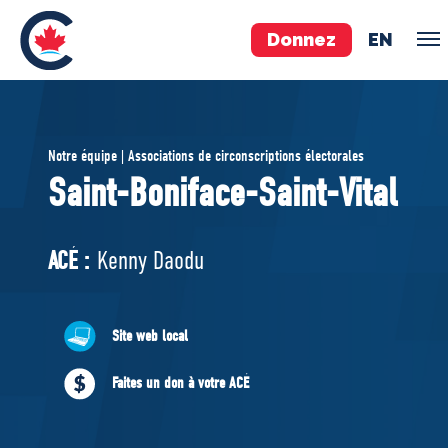
Donnez
EN
ÉQUIPE
Notre équipe | Associations de circonscriptions électorales
Pierre Poilievre
Saint-Boniface-Saint-Vital
Vos députés conservateurs
Cabinet fantôme
ACÉ :
Kenny Daodu
Exécutif national
ACÉ
Site web local
À PROPOS
Faites un don à votre ACÉ
Documents constitutifs