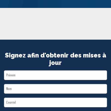
MÉDIAS
BÉNÉVOLE
ADHÉREZ
BOUTIQUE
Signez afin d'obtenir des mises à
jour
First
Name
Last
*
Name
Email
*
*