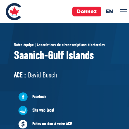
Donnez
EN
ÉQUIPE
Notre équipe | Associations de circonscriptions électorales
Pierre Poilievre
Saanich-Gulf Islands
Vos députés conservateurs
Cabinet fantôme
ACÉ :
David Busch
Exécutif national
ACÉ
Facebook
À PROPOS
Site web local
Documents constitutifs
Faites un don à votre ACÉ