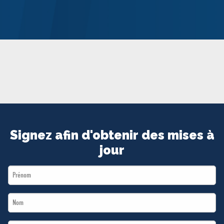
MÉDIAS
BÉNÉVOLE
ADHÉREZ
BOUTIQUE
Signez afin d'obtenir des mises à
jour
First
Name
Last
*
Name