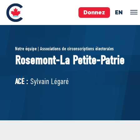
Donnez
EN
ÉQUIPE
Notre équipe | Associations de circonscriptions électorales
Pierre Poilievre
Rosemont-La Petite-Patrie
Vos députés conservateurs
Cabinet fantôme
ACÉ :
Sylvain Légaré
Exécutif national
ACÉ
À PROPOS
Documents constitutifs