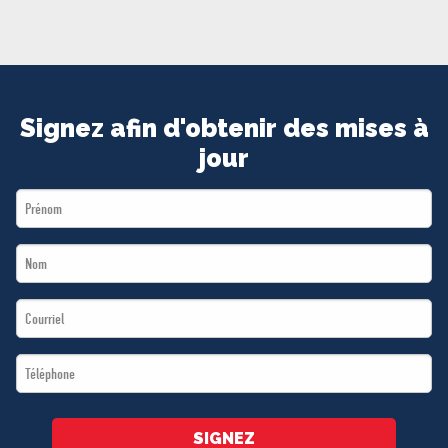
MÉDIAS
BÉNÉVOLE
ADHÉREZ
BOUTIQUE
Signez afin d'obtenir des mises à
jour
First
Name
Last
*
Name
Email
*
*
Téléphone
*
SIGNEZ