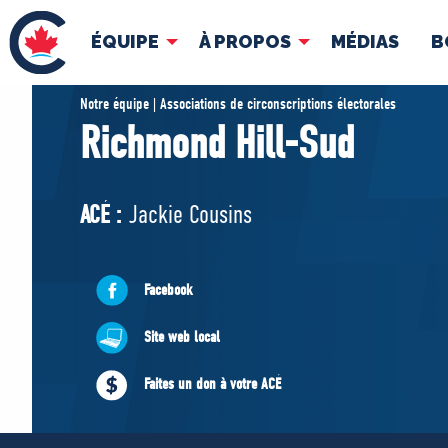
ÉQUIPE
À PROPOS
MÉDIAS
B
ÉQUIPE
À 
Notre équipe | Associations de circonscriptions électorales
Richmond Hill-Sud
Pierre Poilievre
Docume
Vos députés conservateurs
ACÉ :
Jackie Cousins
Cabinet fantôme
Exécutif national
ACÉ
Facebook
Site web local
Faites un don à votre ACÉ