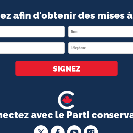
ez afin d'obtenir des mises à
Last
Name
Téléphone
*
*
SIGNEZ
ectez avec le Parti conserv