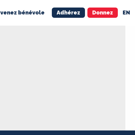
venez bénévole
Adhérez
Donnez
EN
NÉVOLE
ADHÉREZ