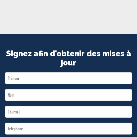
MÉDIAS
BÉNÉVOLE
ADHÉREZ
BOUTIQUE
Signez afin d'obtenir des mises à
jour
First
Name
Last
*
Name
Email
*
*
Téléphone
*