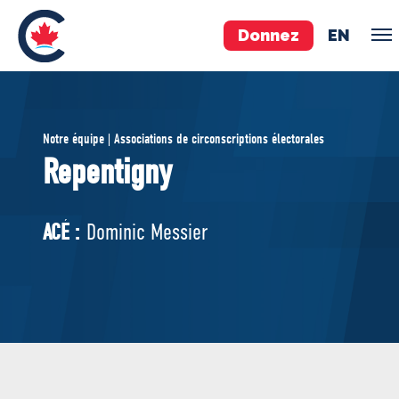
Donnez
EN
ÉQUIPE
Notre équipe | Associations de circonscriptions électorales
Pierre Poilievre
Repentigny
Vos députés conservateurs
Cabinet fantôme
ACÉ :
Dominic Messier
Exécutif national
ACÉ
À PROPOS
Documents constitutifs