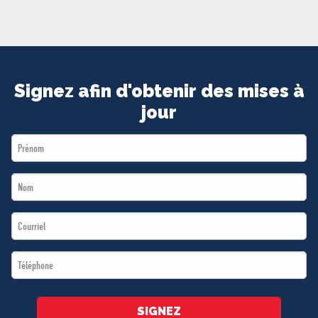
MÉDIAS
BÉNÉVOLE
ADHÉREZ
BOUTIQUE
Signez afin d'obtenir des mises à
jour
First
Name
Last
*
Name
Email
*
*
Téléphone
*
SIGNEZ