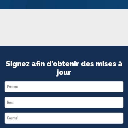
MÉDIAS
BÉNÉVOLE
ADHÉREZ
BOUTIQUE
Signez afin d'obtenir des mises à
jour
First
Name
Last
*
Name
Email
*
*