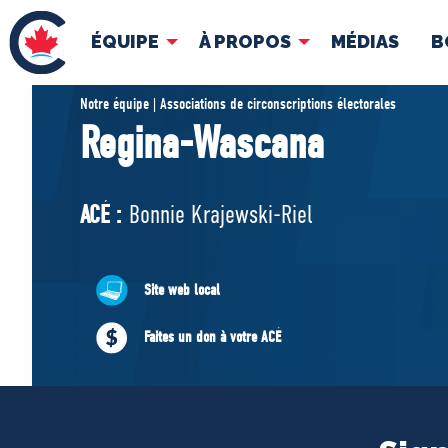
ÉQUIPE
À PROPOS
MÉDIAS
B
ÉQUIPE
À 
Notre équipe | Associations de circonscriptions électorales
Regina-Wascana
Pierre Poilievre
Docume
Vos députés conservateurs
ACÉ :
Bonnie Krajewski-Riel
Cabinet fantôme
Exécutif national
ACÉ
Site web local
Faites un don à votre ACÉ