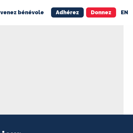
venez bénévole
Adhérez
Donnez
EN
NÉVOLE
ADHÉREZ