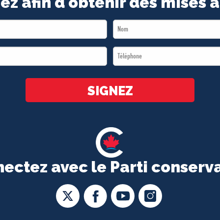
ez afin d'obtenir des mises à
Last
Name
Téléphone
*
*
SIGNEZ
ectez avec le Parti conserv