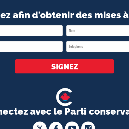
ez afin d'obtenir des mises à
Last
Name
Téléphone
*
*
SIGNEZ
ectez avec le Parti conserv