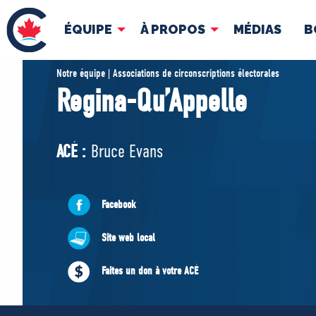
ÉQUIPE
À PROPOS
MÉDIAS
B
ÉQUIPE
À 
Notre équipe | Associations de circonscriptions électorales
Regina-Qu’Appelle
Pierre Poilievre
Docume
Vos députés conservateurs
ACÉ :
Bruce Evans
Cabinet fantôme
Exécutif national
ACÉ
Facebook
Site web local
Faites un don à votre ACÉ