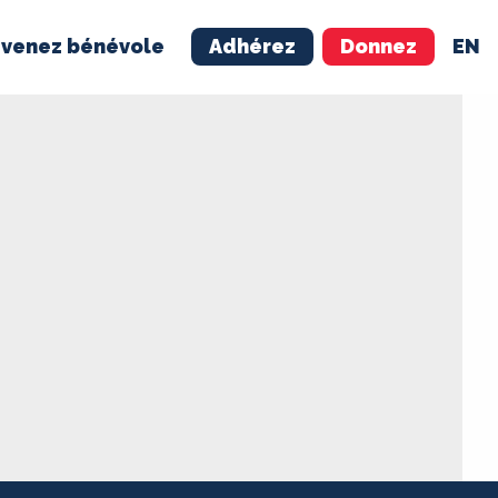
venez bénévole
Adhérez
Donnez
EN
NÉVOLE
ADHÉREZ