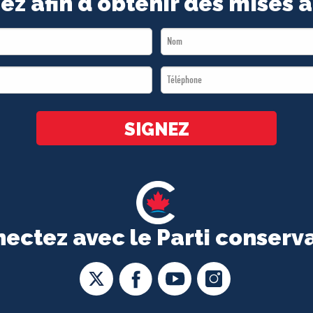
ez afin d'obtenir des mises à
Last
Name
Téléphone
*
*
SIGNEZ
ectez avec le Parti conserv