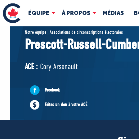
ÉQUIPE
À PROPOS
MÉDIAS
B
ÉQUIPE
À 
Notre équipe | Associations de circonscriptions électorales
Prescott-Russell-Cumbe
Pierre Poilievre
Docume
Vos députés conservateurs
ACÉ :
Cory Arsenault
Cabinet fantôme
Exécutif national
ACÉ
Facebook
Faites un don à votre ACÉ