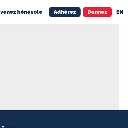
venez bénévole
Adhérez
Donnez
EN
NÉVOLE
ADHÉREZ