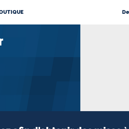
OUTIQUE
De
PROPOS
MÉDIAS
BÉ
r
nts constitutifs
BOUTIQUE