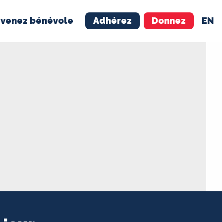
venez bénévole
Adhérez
Donnez
EN
NÉVOLE
ADHÉREZ