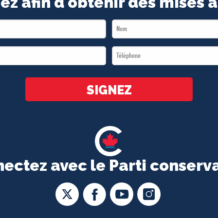
ez afin d'obtenir des mises à
Last
Name
Téléphone
*
*
SIGNEZ
ectez avec le Parti conserv