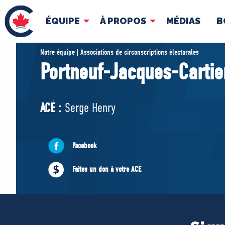
ÉQUIPE
À PROPOS
MÉDIAS
B
ÉQUIPE
À 
Notre équipe | Associations de circonscriptions électorales
Portneuf-Jacques-Cartie
Pierre Poilievre
Docume
Vos députés conservateurs
ACÉ :
Serge Henry
Cabinet fantôme
Exécutif national
ACÉ
Facebook
Faites un don à votre ACÉ